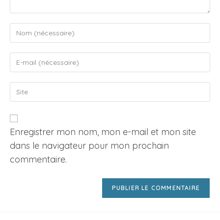
Enter
your
name
Enter
or
your
username
email
to
Saisir
address
comment
l’URL
to
de
comment
votre
site
Enregistrer mon nom, mon e-mail et mon site
(facultatif)
dans le navigateur pour mon prochain
commentaire.