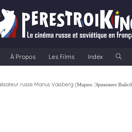
À Propos
Les Films
Index
Toggle
Websit
alisateur russe Marius Vaisberg (Марюс Эрикович Вайсб
Search